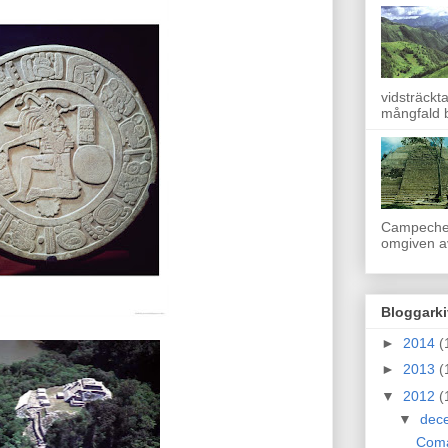
vidsträckt
mångfald b
Campeche.
omgiven av
Bloggarki
►
2014
(
►
2013
(
▼
2012
(
▼
dec
Coma