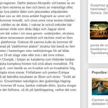
jö-regionen. Därför platsen Akropolis vid kanten av en
Guaymas g
e fann resterna av ben och bevis av mänskliga offer,
hamnstad i
v fyra plattor lådor som placerades erbjudanden
Sonora. De
 kan ses av det stora antalet fragment av urnor och
ommer överallt, och stora urnor visar tecken klädda i
 världen av de döda. I vaknar är också individer bär
pannan rörde som döda rådjur och Jaguar skinn
som bär solen i sin resa genom -underjorden, etcetera.
 främre terracearon stenbrott och täcktes med en liten
 plattformar. Gränsar till samma kulle du kommer till
punta de c
ad på "plattformen plattor" struktur bör bestå av fem
besökarna 
teten i hanteringen sten nedskärningar för att bilda
Topolabam
r 19 ett slags säte eller tron ​​i det övre mitten.
en Chunjab, i början av kanalerna som förbinder kedjan
giska komplexa fronten två små altare monolitisk. På
p A, som består av en kvadrat och en kvadratisk hög,
Populära 
tapla stora stenar. Författaren och poeten Enrique
 att bekräfta resultaten av Blom och skrev: "Svårt att
stiv. Ensamheten naturligtvis den gudomliga hägring
r kommer till susa, banker mättade dröm, tjocka skogar
r det förflutna, så rik på hjärtklappning, verkar det som
Carmen oc
delstaten Q