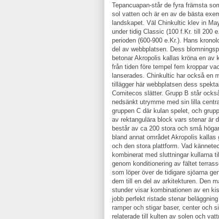
Tepancuapan-står de fyra främsta so
sol vatten och är en av de bästa exe
landskapet. Väl Chinkultic klev in Ma
under tidig Classic (100 f.Kr. till 200
perioden (600-900 e.Kr.). Hans kronolo
del av webbplatsen. Dess blomningspe
betonar Akropolis kallas kröna en av 
från tiden före tempel fem kroppar va
lanserades. Chinkultic har också en m
tillägger här webbplatsen dess spekt
Comitecos slätter. Grupp B står också
nedsänkt utrymme med sin lilla central
gruppen C där kulan spelet, och grup
av rektangulära block vars stenar är
består av ca 200 stora och små högar
bland annat området Akropolis kallas
och den stora plattform. Vad kännetec
kombinerat med sluttningar kullarna ti
genom konditionering av fältet terras
som löper över de tidigare sjöarna ge
dem till en del av arkitekturen. Den m
stunder visar kombinationen av en kist
jobb perfekt ristade stenar beläggnin
ramper och stigar baser, center och si
relaterade till kulten av solen och vat