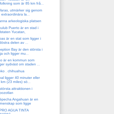
folkning som är 85 km frå...
Varas, utmärker sig genom
n extraordinära la...
anna arkeologiska platsen
ulub Puerto är en stad i
lstaten Yucatan,
as är en stat som ligger i
döstra delen av ...
eption Bay är den största i
ja och ligger mu...
xco är en kommun som
gger sydväst om staden ...
eko . chihuahua
l ligger 40 minuter eller
 km (23 miles) sö...
törsta attraktionen i
pozotlan
épecha Angahuan är en
menskap som ligge
PRO AGUA TINTA