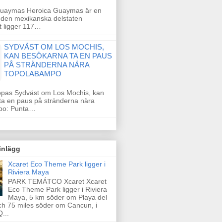
uaymas Heroica Guaymas är en
 den mexikanska delstaten
t ligger 117…
SYDVÄST OM LOS MOCHIS,
KAN BESÖKARNA TA EN PAUS
PÅ STRÄNDERNA NÄRA
TOPOLABAMPO
opas Sydväst om Los Mochis, kan
ta en paus på stränderna nära
po: Punta…
inlägg
Xcaret Eco Theme Park ligger i
Riviera Maya
PARK TEMÁTCO Xcaret Xcaret
Eco Theme Park ligger i Riviera
Maya, 5 km söder om Playa del
h 75 miles söder om Cancun, i
...