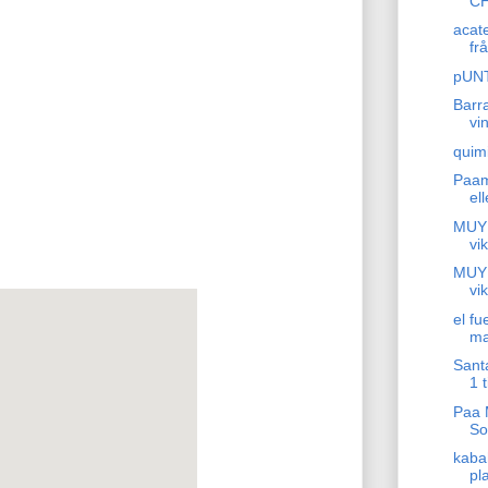
CH
acat
fr
pUN
Barr
vi
quimi
Paam
el
MUYI
vi
MUYI
vi
el fu
ma
Santa
1 
Paa 
So
kaba
pl