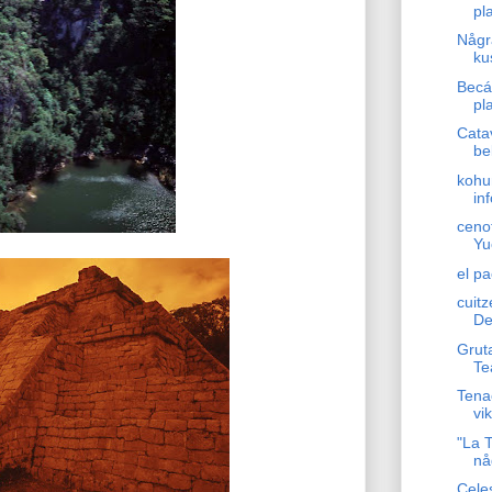
pla
Någr
ku
Becá
pl
Catav
be
kohu
in
cenot
Yu
el p
cuit
Det
Grut
Te
Tena
vi
"La T
nå
Cele