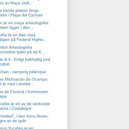
ts av Maya civili...
a kända platser längs
sten i Playa del Carmen
n är en maya arkeologiska
atsen ligger i den...
iña är en liten stad
lägen på Federal Highw...
nlich Arkeologiska
formation tyder på att K...
e ik il - Enligt kalkhaltig jord
catan
achan - camping palenque
zeo Michoacán de Ocampo.
 är näst i storlek...
as de Coconá I kommunen
apa
catita är en av de vackraste
karna i Costalegre
rinidad", i den torra öknen,
gra av de spår
stun Yucatan är en