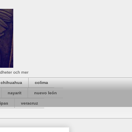
rdheter och mer
chihuahua
colima
nayarit
nuevo león
ipas
veracruz