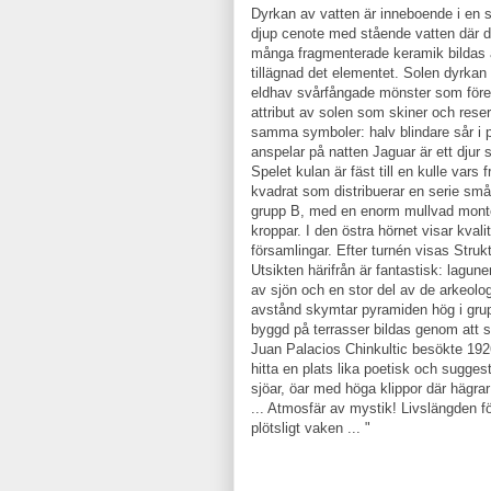
Dyrkan av vatten är inneboende i en s
djup cenote med stående vatten där d
många fragmenterade keramik bildas a
tillägnad det elementet. Solen dyrkan
eldhav svårfångade mönster som förek
attribut av solen som skiner och reser
samma symboler: halv blindare sår i 
anspelar på natten Jaguar är ett djur 
Spelet kulan är fäst till en kulle vars
kvadrat som distribuerar en serie små
grupp B, med en enorm mullvad monter
kroppar. I den östra hörnet visar kvali
församlingar. Efter turnén visas Struktu
Utsikten härifrån är fantastisk: lagun
av sjön och en stor del av de arkeolo
avstånd skymtar pyramiden hög i grup
byggd på terrasser bildas genom att s
Juan Palacios Chinkultic besökte 1926
hitta en plats lika poetisk och sugge
sjöar, öar med höga klippor där hägra
... Atmosfär av mystik! Livslängden fö
plötsligt vaken ... "