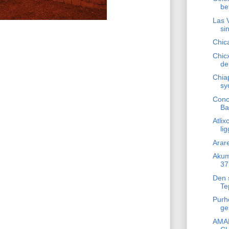
be
Las 
si
Chic
Chicx
de
Chiap
sy
Conc
Ba
Atli
li
Arar
Akuma
37
Den s
Te
Purh
ge
AMA