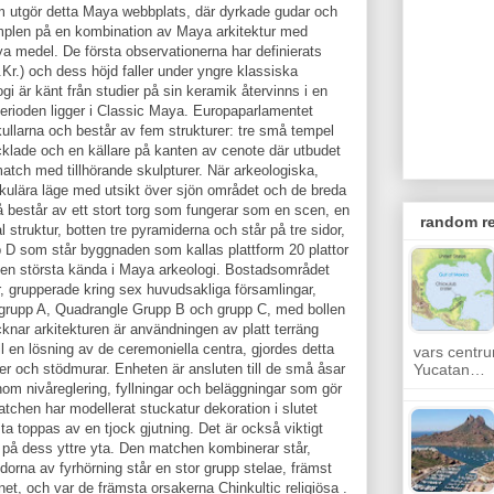
m utgör detta Maya webbplats, där dyrkade gudar och
mplen på en kombination av Maya arkitektur med
ya medel. De första observationerna har definierats
 e.Kr.) och dess höjd faller under yngre klassiska
gi är känt från studier på sin keramik återvinns i en
rioden ligger i Classic Maya. Europaparlamentet
kullarna och består av fem strukturer: tre små tempel
cklade och en källare på kanten av cenote där utbudet
atch med tillhörande skulpturer. När arkeologiska,
akulära läge med utsikt över sjön området och de breda
 består av ett stort torg som fungerar som en scen, en
random re
 struktur, botten tre pyramiderna och står på tre sidor,
p D som står byggnaden som kallas plattform 20 plattor
 den största kända i Maya arkeologi. Bostadsområdet
, grupperade kring sex huvudsakliga församlingar,
 grupp A, Quadrangle Grupp B och grupp C, med bollen
knar arkitekturen är användningen av platt terräng
ll en lösning av de ceremoniella centra, gjordes detta
vars centru
ser och stödmurar. Enheten är ansluten till de små åsar
Yucatan…
nom nivåreglering, fyllningar och beläggningar som gör
atchen har modellerat stuckatur dekoration i slutet
a toppas av en tjock gjutning. Det är också viktigt
g på dess yttre yta. Den matchen kombinerar står,
dorna av fyrhörning står en stor grupp stelae, främst
tnet, och var de främsta orsakerna Chinkultic religiösa .