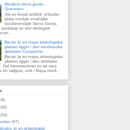
Biosfera sierra gorda -
Queretaro
Vid en första anblick, erbjuder
detta område innehåller
biosfärområde Sierra Gorda,
a landskap av stor ekologisk
rutn...
Becán är en maya arkeologiska
platsen ligger i den mexikanska
delstaten Campeche.
Becán är en maya arkeologiska
platsen ligger i den delstaten
 Det kännetecknas av att vara
 en vallgrav, unik i Maya områ...
v
18)
155)
154)
ember
(67)
lcalco är en arkeologisk