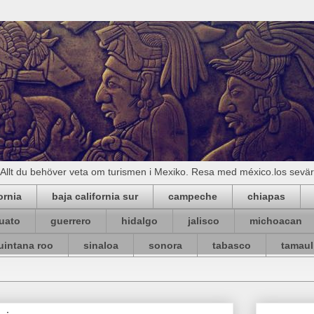
Allt du behöver veta om turismen i Mexiko. Resa med méxico.los sevä
ornia
baja california sur
campeche
chiapas
uato
guerrero
hidalgo
jalisco
michoacan
uintana roo
sinaloa
sonora
tabasco
tamaul