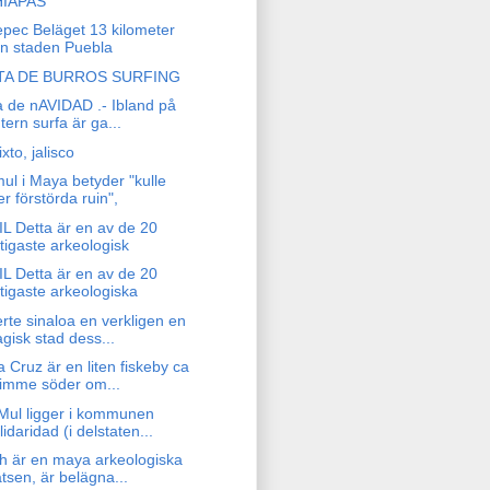
IAPAS
epec Beläget 13 kilometer
ån staden Puebla
TA DE BURROS SURFING
a de nAVIDAD .- Ibland på
ntern surfa är ga...
xto, jalisco
ul i Maya betyder "kulle
ler förstörda ruin",
L Detta är en av de 20
ktigaste arkeologisk
L Detta är en av de 20
ktigaste arkeologiska
erte sinaloa en verkligen en
gisk stad dess...
 Cruz är en liten fiskeby ca
timme söder om...
Mul ligger i kommunen
lidaridad (i delstaten...
h är en maya arkeologiska
atsen, är belägna...