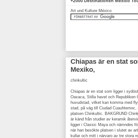
+2000 Destinationen México To
Art und Kulture México
Chiapas är en stat so
Mexiko,
chinkultic
Chiapas är en stat som ligger i sydös
Oaxaca, Stilla havet och Republiken 
huvudstad, vilket kan komma med flyg 
stad, på väg till Ciudad Cuauhtemoc, ä
platsen Chinkultic. BAKGRUND Chinku
är känd från studier av keramik åter
ligger i Classic Maya och nämndes fö
när han besökte platsen i slutet av a
kullar och mitt i närvaro av tre stor