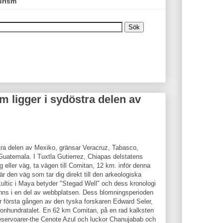
urism
m ligger i sydöstra delen av
tra delen av Mexiko, gränsar Veracruz, Tabasco,
Guatemala. I Tuxtla Gutierrez, Chiapas delstatens
eller väg, ta vägen till Comitan, 12 km. inför denna
r den väg som tar dig direkt till den arkeologiska
ltic i Maya betyder "Stegad Well" och dess kronologi
vinns i en del av webbplatsen. Dess blomningsperioden
r första gången av den tyska forskaren Edward Seler,
rtonhundratalet. En 62 km Comitan, på en rad kalksten
a reservoarer-the Cenote Azul och luckor Chanujabab och