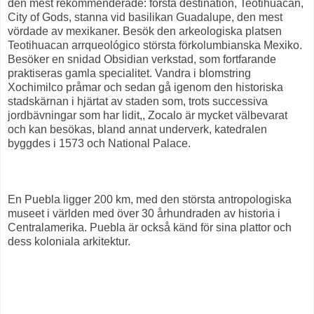
den mest rekommenderade: första destination, Teotihuacán,
City of Gods, stanna vid basilikan Guadalupe, den mest
vördade av mexikaner. Besök den arkeologiska platsen
Teotihuacan arrqueológico största förkolumbianska Mexiko.
Besöker en snidad Obsidian verkstad, som fortfarande
praktiseras gamla specialitet. Vandra i blomstring
Xochimilco pråmar och sedan gå igenom den historiska
stadskärnan i hjärtat av staden som, trots successiva
jordbävningar som har lidit,, Zocalo är mycket välbevarat
och kan besökas, bland annat underverk, katedralen
byggdes i 1573 och National Palace.
En Puebla ligger 200 km, med den största antropologiska
museet i världen med över 30 århundraden av historia i
Centralamerika. Puebla är också känd för sina plattor och
dess koloniala arkitektur.