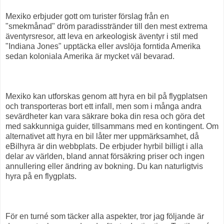
Mexiko erbjuder gott om turister förslag från en
"smekmånad" dröm paradisstränder till den mest extrema
äventyrsresor, att leva en arkeologisk äventyr i stil med
"Indiana Jones" upptäcka eller avslöja forntida Amerika
sedan koloniala Amerika är mycket väl bevarad.
Mexiko kan utforskas genom att hyra en bil på flygplatsen
och transporteras bort ett infall, men som i många andra
sevärdheter kan vara säkrare boka din resa och göra det
med sakkunniga guider, tillsammans med en kontingent. Om
alternativet att hyra en bil låter mer uppmärksamhet, då
eBilhyra är din webbplats. De erbjuder hyrbil billigt i alla
delar av världen, bland annat försäkring priser och ingen
annullering eller ändring av bokning. Du kan naturligtvis
hyra på en flygplats.
För en turné som täcker alla aspekter, tror jag följande är