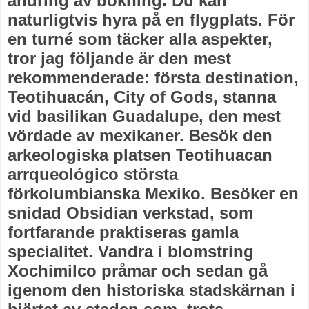
ändring av bokning. Du kan
naturligtvis hyra på en flygplats. För
en turné som täcker alla aspekter,
tror jag följande är den mest
rekommenderade: första destination,
Teotihuacán, City of Gods, stanna
vid basilikan Guadalupe, den mest
vördade av mexikaner. Besök den
arkeologiska platsen Teotihuacan
arrqueológico största
förkolumbianska Mexiko. Besöker en
snidad Obsidian verkstad, som
fortfarande praktiseras gamla
specialitet. Vandra i blomstring
Xochimilco pråmar och sedan gå
igenom den historiska stadskärnan i