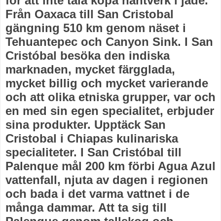
för att inte tala köpa hantverk i jade.
Från Oaxaca till San Cristobal
gängning 510 km genom näset i
Tehuantepec och Canyon Sink. I San
Cristóbal besöka den indiska
marknaden, mycket färgglada,
mycket billig och mycket varierande
och att olika etniska grupper, var och
en med sin egen specialitet, erbjuder
sina produkter. Upptäck San
Cristobal i Chiapas kulinariska
specialiteter. I San Cristóbal till
Palenque mål 200 km förbi Agua Azul
vattenfall, njuta av dagen i regionen
och bada i det varma vattnet i de
många dammar. Att ta sig till