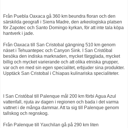
Från Puebla Oaxaca gå 360 km beundra floran och den
särskilda geografi i Sierra Madre, den arkeologiska platsen
för Zapotec och Santo Domingo kyrkan, för att inte tala köpa
hantverk i jade.
Från Oaxaca till San Cristobal gängning 510 km genom
näset i Tehuantepec och Canyon Sink. I San Cristóbal
besöka den indiska marknaden, mycket färgglada, mycket
billig och mycket varierande och att olika etniska grupper,
var och en med sin egen specialitet, erbjuder sina produkter.
Upptäck San Cristobal i Chiapas kulinariska specialiteter.
I San Cristóbal till Palenque mål 200 km förbi Agua Azul
vattenfall, njuta av dagen i regionen och bada i det varma
vattnet i de många dammar. Att ta sig till Palenque genom
tallskog och regnskog.
Från Palenque till Yaxchilan gå på 290 km liten