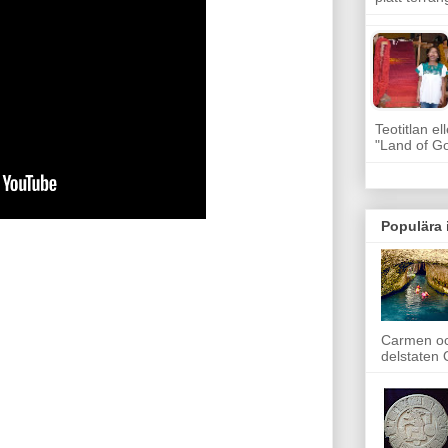
Teotitlan el
"Land of G
Populära 
Carmen oc
delstaten Q