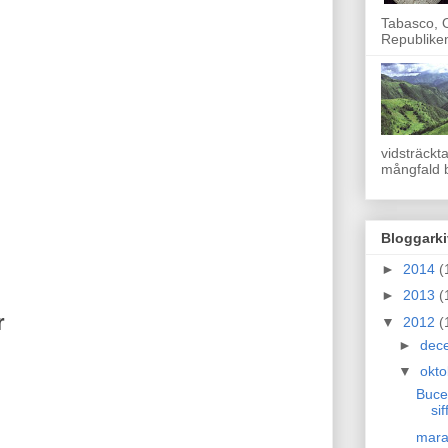
Tabasco, O
Republike
vidsträckt
mångfald b
Bloggarki
►
2014
(
►
2013
(
r
▼
2012
(
►
dec
▼
okt
Bucer
sif
mara