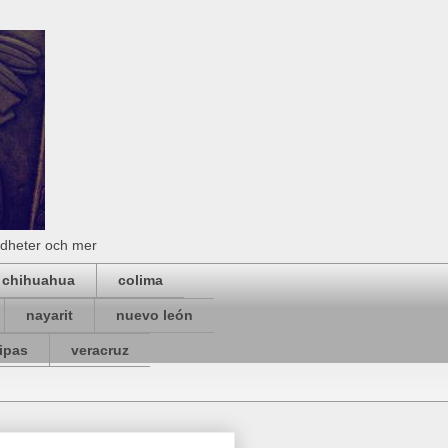
rdheter och mer
chihuahua
colima
nayarit
nuevo león
ipas
veracruz