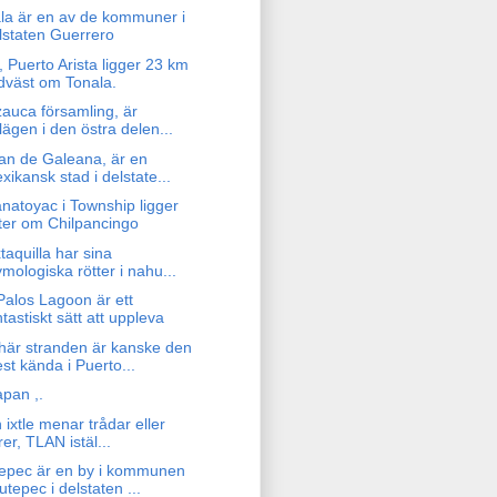
ala är en av de kommuner i
lstaten Guerrero
, Puerto Arista ligger 23 km
dväst om Tonala.
zauca församling, är
lägen i den östra delen...
an de Galeana, är en
xikansk stad i delstate...
natoyac i Township ligger
ter om Chilpancingo
xtaquilla har sina
ymologiska rötter i nahu...
Palos Lagoon är ett
ntastiskt sätt att uppleva
här stranden är kanske den
st kända i Puerto...
apan ,.
n ixtle menar trådar eller
rer, TLAN istäl...
epec är en by i kommunen
utepec i delstaten ...