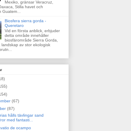
Mexiko, gränsar Veracruz,
axaca, Stilla havet och
n Guatem...
Biosfera sierra gorda -
Queretaro
Vid en första anblick, erbjuder
detta område innehåller
biosfärområde Sierra Gorda,
a landskap av stor ekologisk
rutn...
v
18)
155)
154)
ember
(67)
ober
(87)
ias hålls tävlingar sand
fror med fantasti...
vatio de ocampo