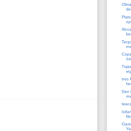
Olin
de
Plats
sy
Alco
be
Tecp
me
Copa
ös
Tlali
et
tres 
fa
Den 
me
teac
Ixtla
fib
Oaxt
Ya