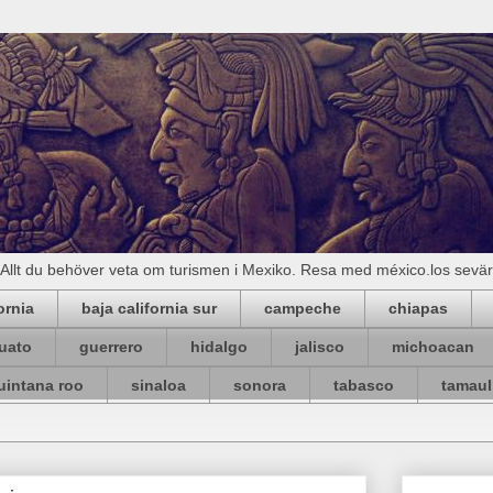
Allt du behöver veta om turismen i Mexiko. Resa med méxico.los sevä
ornia
baja california sur
campeche
chiapas
uato
guerrero
hidalgo
jalisco
michoacan
uintana roo
sinaloa
sonora
tabasco
tamaul