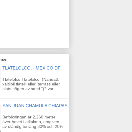
ise
TLATELOLCO. - MEXICO DF
Tlatelolco Tlatelolco. (Nahuatl:
xaltiloll tlatelli eller 'terrass eller
plats högen av sand ")? var
SAN JUAN CHAMULA CHIAPAS
Befolkningen är 2,260 meter
över havet i atliplano, omgiven
av oländig terräng 80% och 20%
ng.…