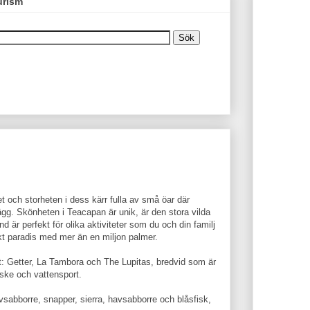
urism
het och storheten i dess kärr fulla av små öar där
ägg. Skönheten i Teacapan är unik, är den stora vilda
d är perfekt för olika aktiviteter som du och din familj
kt paradis med mer än en miljon palmer.
ut: Getter, La Tambora och The Lupitas, bredvid som är
iske och vattensport.
sabborre, snapper, sierra, havsabborre och blåsfisk,