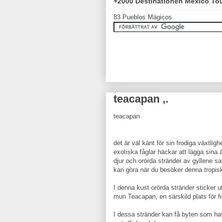
+2000 Destinationen México To
83 Pueblos Mágicos
teacapan ,.
teacapan
det är väl känt för sin frodiga växtlig
exotiska fåglar häckar att lägga sina 
djur och orörda stränder av gyllene san
kan göra när du besöker denna tropis
I denna kust orörda stränder sticker 
mun Teacapan, en särskild plats för f
I dessa stränder kan få byten som hav