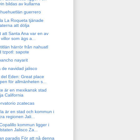
vin bildas av kullarna
ihuehuetlán guerrero
sla La Roqueta tjänade
raterna att dölja
t att Santa Ana var en av
 villor som ägs a...
itlán härrör från nahuatl
d tzpotl: sapote
pancho nayarit
 de navidad jalisco
 del Eden: Great place
pen för allmänheten s...
te är en mexikansk stad
ja California
rvatorio zcatecas
la är en stad och kommun i
tra regionen Jali...
Copalillo kommun ligger i
lstaten Jalisco Za...
an paradis För att nå denna