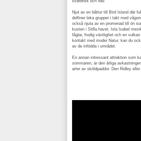
svärdfisk och hav.
Njut av en båttur till Bird Island där
delfiner leka grupper i takt med våg
också njuta av en promenad till ön i
kusten i Stilla havet, Isla Isabel mex
fåglar, frodig växtlighet och en vulkan
kontakt med moder Natur, kan du ock
av de infödda i området.
En annan intressant attraktion som k
sommaren, är den årliga avkastningen
arter av sköldpaddor. Den Ridley elle