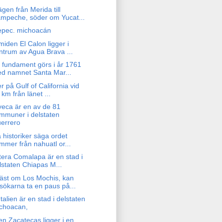
gen från Merida till
mpeche, söder om Yucat...
epec. michoacán
iden El Calon ligger i
ntrum av Agua Brava ...
 fundament görs i år 1761
d namnet Santa Mar...
r på Gulf of California vid
 km från länet ...
yeca är en av de 81
mmuner i delstaten
errero
 historiker säga ordet
mmer från nahuatl or...
tera Comalapa är en stad i
lstaten Chiapas M...
äst om Los Mochis, kan
sökarna ta en paus på...
Italien är en stad i delstaten
choacan,
en Zacatecas ligger i en