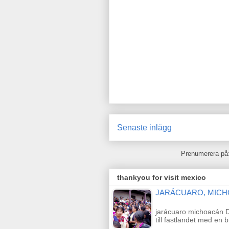
Senaste inlägg
Prenumerera på
thankyou for visit mexico
JARÁCUARO, MIC
jarácuaro michoacán De
till fastlandet med en