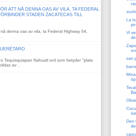
ra
ÖR ATT NÅ DENNA OAS AV VILA, TA FEDERAL
xoxh
FÖRBINDER STADEN ZACATECAS TILL
La I
pi
 nå denna oas av vila, ta Federal Highway 54,
Vi ve
l…
de
Zapot
QUERÉTARO
or
san 
ro Tequisquiapan Nahuatl ord som betyder "plats
 bildas av…
barra
Mina
öp
Teca
Ba
Obse
Cocu
ös
Den 
de
caxc