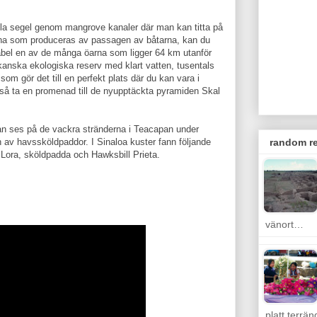
 fulla segel genom mangrove kanaler där man kan titta på
orna som produceras av passagen av båtarna, kan du
sabel en av de många öarna som ligger 64 km utanför
ikanska ekologiska reserv med klart vatten, tusentals
 som gör det till en perfekt plats där du kan vara i
så ta en promenad till de nyupptäckta pyramiden Skal
an ses på de vackra stränderna i Teacapan under
 av havssköldpaddor. I Sinaloa kuster fann följande
random re
r Lora, sköldpadda och Hawksbill Prieta.
vänort…
platt terrä