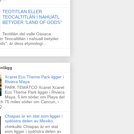
TEOTITLAN ELLER
TEOCALTITLÁN I NAHUATL
BETYDER "LAND OF GODS"
Teotitlán del valle Oaxaca
ler Teocaltitlán i nahuatl betyder
ods", är dess etymologi…
inlägg
Xcaret Eco Theme Park ligger i
Riviera Maya
PARK TEMÁTCO Xcaret Xcaret
Eco Theme Park ligger i Riviera
Maya, 5 km söder om Playa del
h 75 miles söder om Cancun, i
...
Chiapas är en stat som ligger i
sydöstra delen av Mexiko,
chinkultic Chiapas är en stat
som ligger i sydöstra delen av