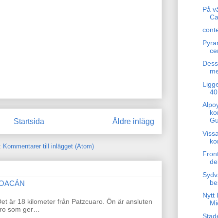
På vä
Ca
cont
Pyram
ce
Dess
me
Ligge
40
Alpo
ko
Gu
Startsida
Äldre inlägg
Vissa
ko
:
Kommentarer till inlägget (Atom)
Fron
de
Sydv
be
HOACÁN
Nytt 
t är 18 kilometer från Patzcuaro. Ön är ansluten
Mi
 bro som ger…
Stad