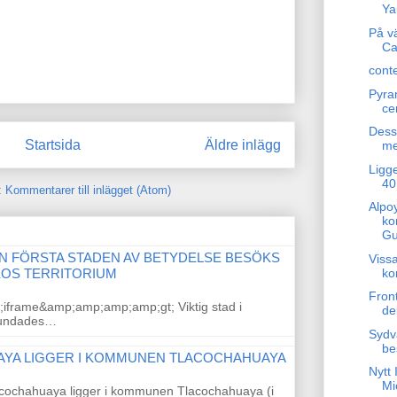
Ya
På vä
Ca
cont
Pyram
ce
Dess
Startsida
Äldre inlägg
me
Ligge
40
:
Kommentarer till inlägget (Atom)
Alpo
ko
Gu
N FÖRSTA STADEN AV BETYDELSE BESÖKS
Vissa
ko
KOS TERRITORIUM
Fron
iframe&amp;amp;amp;amp;gt; Viktig stad i
de
rundades…
Sydv
be
YA LIGGER I KOMMUNEN TLACOCHAHUAYA
Nytt 
Mi
acochahuaya ligger i kommunen Tlacochahuaya (i