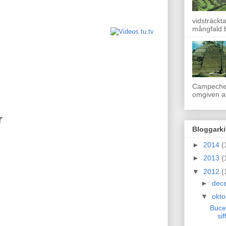
vidsträckt
mångfald b
Campeche.
omgiven av
r
Bloggarki
►
2014
(
►
2013
(
▼
2012
(
►
dec
▼
okt
Bucer
sif