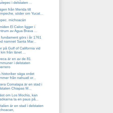
utepec i delstaten ...
gen från Merida till
mpeche, söder om Yucat...
epec. michoacán
iden El Calon ligger i
ntrum av Agua Brava ...
 fundament görs i år 1761
d namnet Santa Mar...
r på Gulf of California vid
 km från länet ...
yeca är en av de 81
mmuner i delstaten
errero
 historiker säga ordet
mmer från nahuatl or...
tera Comalapa är en stad i
lstaten Chiapas M...
äst om Los Mochis, kan
sökarna ta en paus på...
Italien är en stad i delstaten
choacan,