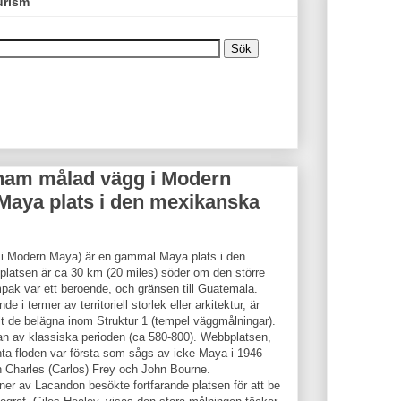
urism
am målad vägg i Modern
Maya plats i den mexikanska
 Modern Maya) är en gammal Maya plats i den
latsen är ca 30 km (20 miles) söder om den större
mpak var ett beroende, och gränsen till Guatemala.
e i termer av territoriell storlek eller arkitektur, är
lt de belägna inom Struktur 1 (tempel väggmålningar).
jan av klassiska perioden (ca 580-800). Webbplatsen,
inta floden var första som sågs av icke-Maya i 1946
 Charles (Carlos) Frey och John Bourne.
iner av Lacandon besökte fortfarande platsen för att be