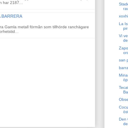
en har 2187…
Stad
ra
A BARRERA
xoxh
La I
era Gamla metall förmån som tillhörde ranchägare
pi
torhetstid…
Vi ve
de
Zapot
or
san 
barra
Mina
öp
Teca
Ba
Obse
Cocu
ös
Den 
de