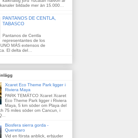
kalkhaltig jord Yucatan halvön är
h kanaler bildade mer än 15.000…
PANTANOS DE CENTLA,
TABASCO
Pantanos de Centla
representantes de los
 UNO MÁS extensos de
a. El delta del…
inlägg
Xcaret Eco Theme Park ligger i
Riviera Maya
PARK TEMÁTCO Xcaret Xcaret
Eco Theme Park ligger i Riviera
Maya, 5 km söder om Playa del
h 75 miles söder om Cancun, i
...
Biosfera sierra gorda -
Queretaro
Vid en första anblick, erbjuder