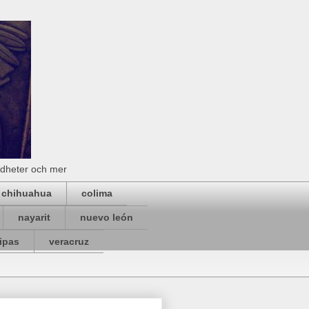
rdheter och mer
chihuahua
colima
nayarit
nuevo león
ipas
veracruz