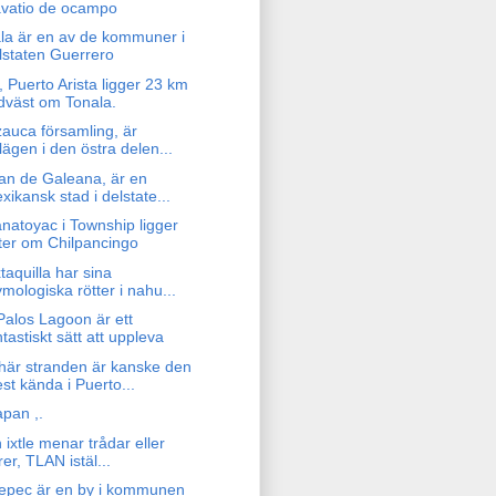
vatio de ocampo
ala är en av de kommuner i
lstaten Guerrero
, Puerto Arista ligger 23 km
dväst om Tonala.
zauca församling, är
lägen i den östra delen...
an de Galeana, är en
xikansk stad i delstate...
natoyac i Township ligger
ter om Chilpancingo
xtaquilla har sina
ymologiska rötter i nahu...
Palos Lagoon är ett
ntastiskt sätt att uppleva
här stranden är kanske den
st kända i Puerto...
apan ,.
n ixtle menar trådar eller
rer, TLAN istäl...
epec är en by i kommunen