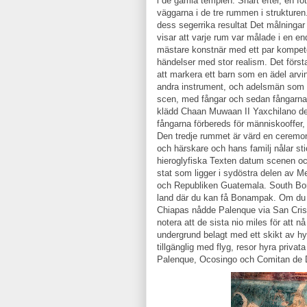
i de gamla templen. Snart efter, en fo
väggarna i de tre rummen i strukturen
dess segerrika resultat Det målningar
visar att varje rum var målade i en en
mästare konstnär med ett par kompeten
händelser med stor realism. Det förs
att markera ett barn som en ädel arvi
andra instrument, och adelsmän som ge
scen, med fångar och sedan fångarna, m
klädd Chaan Muwaan II Yaxchilano de
fångarna förbereds för människooffer, 
Den tredje rummet är värd en ceremo
och härskare och hans familj nålar sti
hieroglyfiska Texten datum scenen oc
stat som ligger i sydöstra delen av M
och Republiken Guatemala. South Bo
land där du kan få Bonampak. Om du ä
Chiapas nådde Palenque via San Crist
notera att de sista nio miles för att n
undergrund belagt med ett skikt av h
tillgänglig med flyg, resor hyra privat
Palenque, Ocosingo och Comitan de