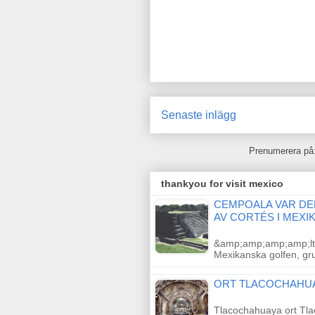
Senaste inlägg
Prenumerera på
thankyou for visit mexico
CEMPOALA VAR DE
AV CORTÉS I MEXI
&amp;amp;amp;amp;lt;
Mexikanska golfen, g
ORT TLACOCHAHUA
Tlacochahuaya ort Tl