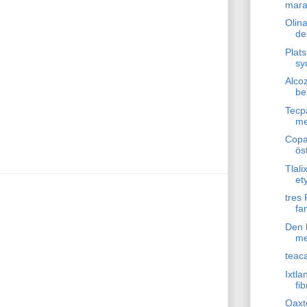
mara
Olin
de
Plats
sy
Alco
be
Tecp
me
Copa
ös
Tlali
et
tres 
fa
Den 
me
teac
Ixtla
fib
Oaxt