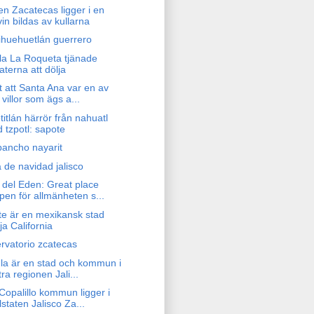
en Zacatecas ligger i en
vin bildas av kullarna
ihuehuetlán guerrero
sla La Roqueta tjänade
raterna att dölja
t att Santa Ana var en av
 villor som ägs a...
itlán härrör från nahuatl
d tzpotl: sapote
pancho nayarit
 de navidad jalisco
 del Eden: Great place
pen för allmänheten s...
te är en mexikansk stad
ja California
rvatorio zcatecas
la är en stad och kommun i
tra regionen Jali...
Copalillo kommun ligger i
lstaten Jalisco Za...