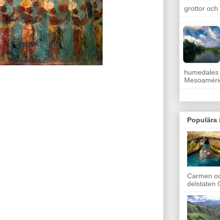
grottor oc
humedales
Mesoaméric
Populära 
Carmen oc
delstaten Q