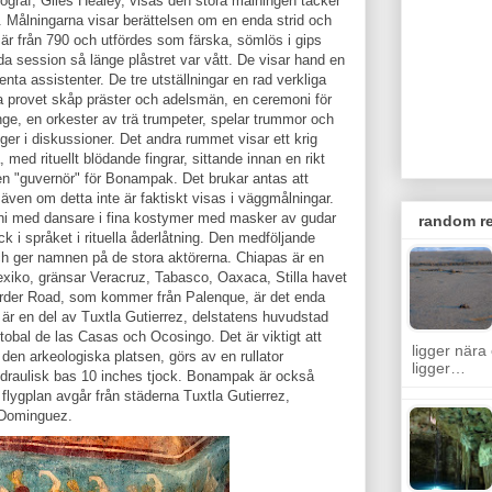
tograf, Giles Healey, visas den stora målningen täcker
. Målningarna visar berättelsen om en enda strid och
 är från 790 och utfördes som färska, sömlös i gips
da session så länge plåstret var vått. De visar hand en
ta assistenter. De tre utställningar en rad verkliga
ta provet skåp präster och adelsmän, en ceremoni för
nge, en orkester av trä trumpeter, spelar trummor och
r i diskussioner. Det andra rummet visar ett krig
ed rituellt blödande fingrar, sittande innan en rikt
n "guvernör" för Bonampak. Det brukar antas att
även om detta inte är faktiskt visas i väggmålningar.
ni med dansare i fina kostymer med masker av gudar
random re
ck i språket i rituella åderlåtning. Den medföljande
h ger namnen på de stora aktörerna. Chiapas är en
exiko, gränsar Veracruz, Tabasco, Oaxaca, Stilla havet
rder Road, som kommer från Palenque, är det enda
r en del av Tuxtla Gutierrez, delstatens huvudstad
obal de las Casas och Ocosingo. Det är viktigt att
ligger nära
å den arkeologiska platsen, görs av en rullator
ligger…
ydraulisk bas 10 inches tjock. Bonampak är också
a flygplan avgår från städerna Tuxtla Gutierrez,
 Dominguez.