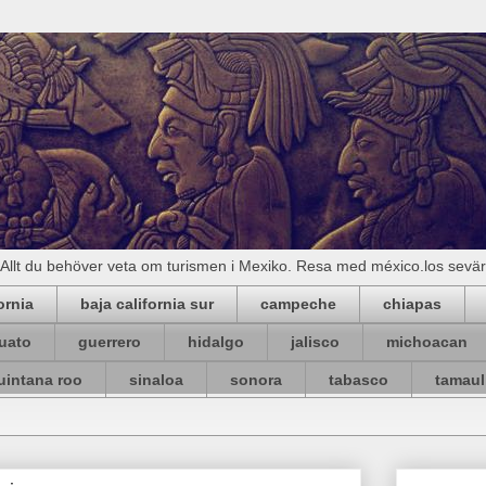
Allt du behöver veta om turismen i Mexiko. Resa med méxico.los sevä
ornia
baja california sur
campeche
chiapas
uato
guerrero
hidalgo
jalisco
michoacan
uintana roo
sinaloa
sonora
tabasco
tamaul