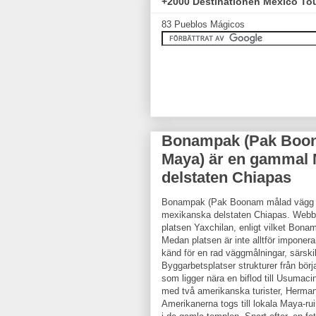
+2000 Destinationen México To
83 Pueblos Mágicos
Bonampak (Pak Boon
Maya) är en gammal 
delstaten Chiapas
Bonampak (Pak Boonam målad vägg i
mexikanska delstaten Chiapas. Webbp
platsen Yaxchilan, enligt vilket Bona
Medan platsen är inte alltför imponerand
känd för en rad väggmålningar, särski
Byggarbetsplatser strukturer från bör
som ligger nära en biflod till Usumac
med två amerikanska turister, Herman
Amerikanerna togs till lokala Maya-ru