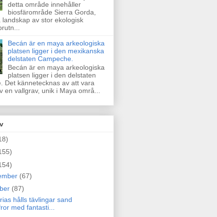
detta område innehåller
biosfärområde Sierra Gorda,
a landskap av stor ekologisk
rutn...
Becán är en maya arkeologiska
platsen ligger i den mexikanska
delstaten Campeche.
Becán är en maya arkeologiska
platsen ligger i den delstaten
 Det kännetecknas av att vara
 en vallgrav, unik i Maya områ...
v
18)
155)
154)
ember
(67)
ober
(87)
ias hålls tävlingar sand
fror med fantasti...