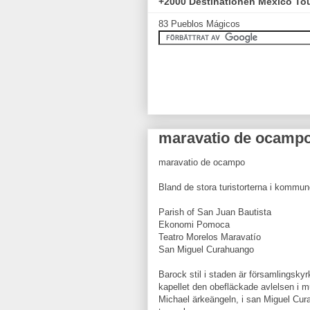
+2000 Destinationen México To
83 Pueblos Mágicos
maravatio de ocamp
maravatio de ocampo
Bland de stora turistorterna i kommun
Parish of San Juan Bautista
Ekonomi Pomoca
Teatro Morelos Maravatío
San Miguel Curahuango
Barock stil i staden är församlingsky
kapellet den obefläckade avlelsen i mu
Michael ärkeängeln, i san Miguel Cura