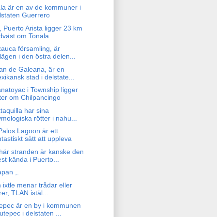
ala är en av de kommuner i
lstaten Guerrero
, Puerto Arista ligger 23 km
dväst om Tonala.
zauca församling, är
lägen i den östra delen...
an de Galeana, är en
xikansk stad i delstate...
natoyac i Township ligger
ter om Chilpancingo
xtaquilla har sina
ymologiska rötter i nahu...
Palos Lagoon är ett
ntastiskt sätt att uppleva
här stranden är kanske den
st kända i Puerto...
apan ,.
n ixtle menar trådar eller
rer, TLAN istäl...
epec är en by i kommunen
utepec i delstaten ...