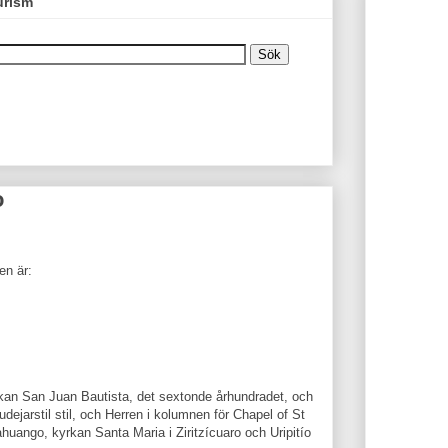
urism
o
en är:
rkan San Juan Bautista, det sextonde århundradet, och
dejarstil stil, och Herren i kolumnen för Chapel of St
huango, kyrkan Santa Maria i Ziritzícuaro och Uripitío