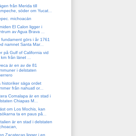
gen från Merida till
mpeche, söder om Yucat...
epec. michoacán
iden El Calon ligger i
ntrum av Agua Brava ...
 fundament görs i år 1761
d namnet Santa Mar...
r på Gulf of California vid
 km från länet ...
yeca är en av de 81
mmuner i delstaten
errero
 historiker säga ordet
mmer från nahuatl or...
tera Comalapa är en stad i
lstaten Chiapas M...
äst om Los Mochis, kan
sökarna ta en paus på...
Italien är en stad i delstaten
choacan,
en Zacatecas ligger i en