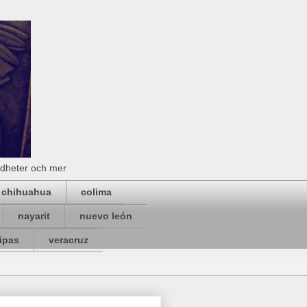
rdheter och mer
chihuahua
colima
nayarit
nuevo león
ipas
veracruz