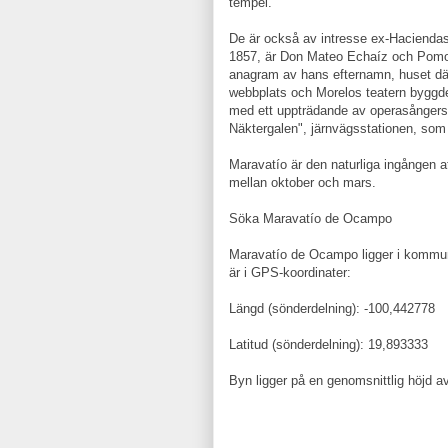
tempel.
De är också av intresse ex-Hacienda
1857, är Don Mateo Echaíz och Pomo
anagram av hans efternamn, huset dä
webbplats och Morelos teatern byggde
med ett uppträdande av operasånger
Näktergalen", järnvägsstationen, som 
Maravatío är den naturliga ingången a
mellan oktober och mars.
Söka Maravatío de Ocampo
Maravatío de Ocampo ligger i komm
är i GPS-koordinater:
Längd (sönderdelning): -100,442778
Latitud (sönderdelning): 19,893333
Byn ligger på en genomsnittlig höjd a