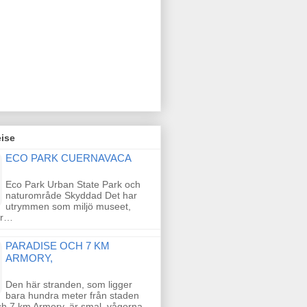
ise
ECO PARK CUERNAVACA
Eco Park Urban State Park och
naturområde Skyddad Det har
utrymmen som miljö museet,
or…
PARADISE OCH 7 KM
ARMORY,
Den här stranden, som ligger
bara hundra meter från staden
ch 7 km Armory, är smal, vågorna