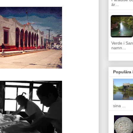
är…
Verde i San
namn…
Populära 
sina ...