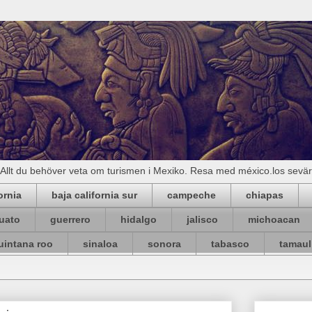
Allt du behöver veta om turismen i Mexiko. Resa med méxico.los sevä
ornia
baja california sur
campeche
chiapas
uato
guerrero
hidalgo
jalisco
michoacan
uintana roo
sinaloa
sonora
tabasco
tamaul