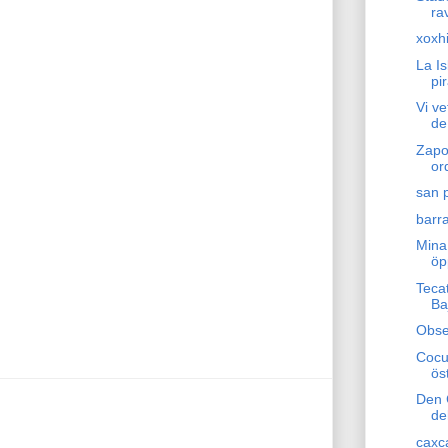
ra
xoxh
La I
pi
Vi ve
de
Zapot
or
san 
barra
Mina
öp
Teca
Ba
Obse
Cocu
ös
Den 
de
caxc