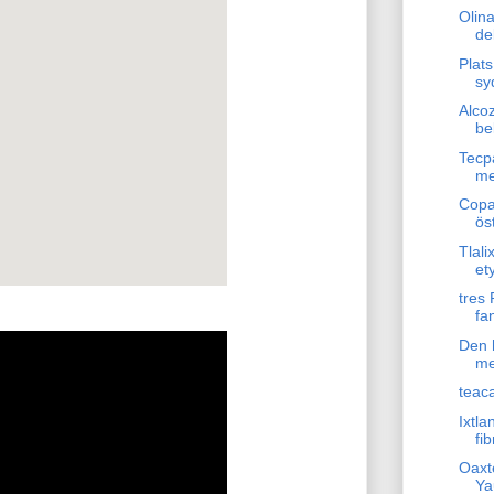
Olin
de
Plats
sy
Alco
be
Tecp
me
Copa
ös
Tlali
et
tres 
fa
Den 
me
teac
Ixtla
fib
Oaxt
Ya