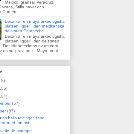
Mexiko, gränsar Veracruz,
axaca, Stilla havet och
n Guatem...
Becán är en maya arkeologiska
platsen ligger i den mexikanska
delstaten Campeche.
Becán är en maya arkeologiska
platsen ligger i den delstaten
 Det kännetecknas av att vara
 en vallgrav, unik i Maya områ...
v
18)
155)
154)
ember
(67)
ober
(87)
ias hålls tävlingar sand
fror med fantasti...
vatio de ocampo