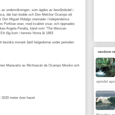
s av undersökningen, som ägdes av beståndsdel i
ca, där han bodde och Don Melchor Ocampo ett
r Don Miguel Hidalgo stannade i Independence
s Porfirian eran, med kvalitet visar, och öppnades
skan Angela Peralta, känd som "The Mexican
Ett tåg kom i hennes första år 1883.
tt besöka monark fjäril helgedomar under perioden
random re
unen Maravatío av Michoacán de Ocampo Mexiko och
spindel ap
v 2020 meter över havet
Paradise o