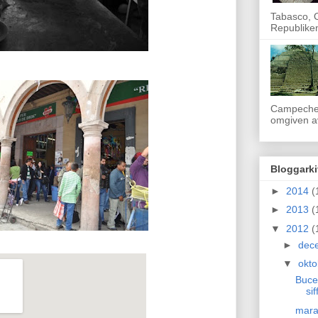
Tabasco, O
Republike
Campeche.
omgiven av
Bloggarki
►
2014
(
►
2013
(
▼
2012
(
►
dec
▼
okt
Bucer
sif
mara