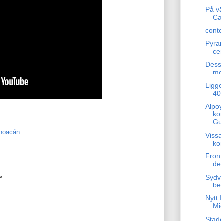
På vä
Ca
cont
Pyram
ce
Dess
me
Ligge
40
Alpo
ko
Gu
hoacán
Vissa
ko
Fron
de
r
Sydv
be
Nytt 
Mi
Stad