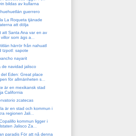
vin bildas av kullarna
ihuehuetlán guerrero
sla La Roqueta tjänade
raterna att dölja
t att Santa Ana var en av
 villor som ägs a...
itlán härrör från nahuatl
d tzpotl: sapote
pancho nayarit
 de navidad jalisco
 del Eden: Great place
pen för allmänheten s...
te är en mexikansk stad
ja California
rvatorio zcatecas
la är en stad och kommun i
tra regionen Jali...
Copalillo kommun ligger i
lstaten Jalisco Za...
an paradis För att nå denna